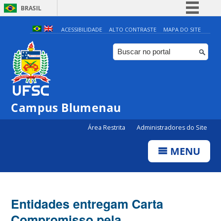
BRASIL
Simplifique!
ACESSIBILIDADE
ALTO CONTRASTE
MAPA DO SITE
Comunica BR
Participe
Acesso à informação
Legislação
Campus Blumenau
Canais
Área Restrita
Administradores do Site
MENU
Entidades entregam Carta
Compromisso pela