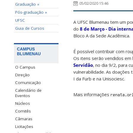
05/02/2020 15:46
Graduação »
Pós-graduação »
UFSC
A UFSC Blumenau tem um pon
Guia de Cursos
do
8 de Março - Dia intern
Bloco A da Sede Acadêmica.
CAMPUS
É possível contribuir com ro
BLUMENAU
Os itens serão vendidos em
Servidão
, no dia 9/2, para
O Campus
vulnerabilidade. As doaçõe
Direção
I da Furb e na Unisociesc.
Comunicação
Calendário de
Mais informações
Eventos
Núcleos
Comitês
Câmaras
Licitações