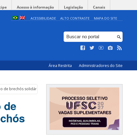
cipe
Acesso à informação
Legislação
Canais
ACESSIBILIDADE
ALTO CONTRASTE
MAPA DO SITE
Área Restrita
Administradores do Site
o de brechós solidários
 de
echós