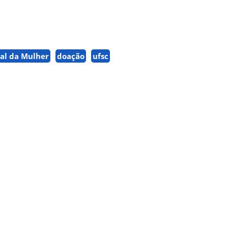
nal da Mulher
doação
ufsc