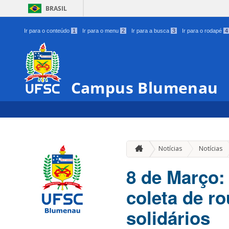
BRASIL
Ir para o conteúdo
1
Ir para o menu
2
Ir para a busca
3
Ir para o rodapé
4
Campus Blumenau
Notícias
Notícias
8 de Março
coleta de r
solidários