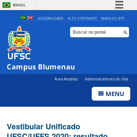
BRASIL
Simplifique!
ACESSIBILIDADE
ALTO CONTRASTE
MAPA DO SITE
Comunica BR
Participe
Acesso à informação
Legislação
Campus Blumenau
Canais
Área Restrita
Administradores do Site
MENU
Vestibular Unificado
UFSC/UFFS 2020: resultado