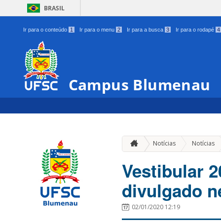
BRASIL
Ir para o conteúdo
1
Ir para o menu
2
Ir para a busca
3
Ir para o rodapé
4
Campus Blumenau
Notícias
Notícias
Vestibular 2
divulgado ne
02/01/2020 12:19