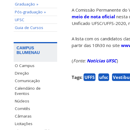
Graduação »
A Comissão Permanente do Ve
Pós-graduação »
meio de nota oficial
nesta q
UFSC
Unificado UFSC/UFFS-2020, ne
Guia de Cursos
A lista com os candidatos cl
partir das 10h30 no site
www
CAMPUS
BLUMENAU
(
Fonte:
Notícias UFSC
)
O Campus
Direção
Tags:
UFFS
ufsc
Vestibu
Comunicação
Calendário de
Eventos
Núcleos
Comitês
Câmaras
Licitações