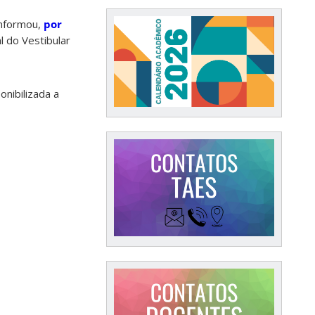
informou,
por
al do Vestibular
onibilizada a