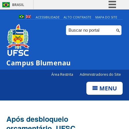
BRASIL
Simplifique!
ACESSIBILIDADE
ALTO CONTRASTE
MAPA DO SITE
Comunica BR
Participe
Acesso à informação
Legislação
Campus Blumenau
Canais
Área Restrita
Administradores do Site
MENU
Após desbloqueio
orçamentário, UFSC