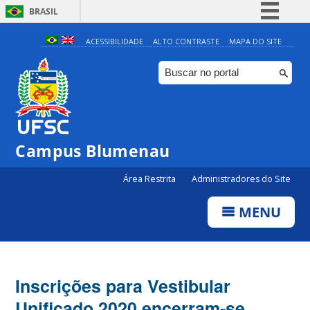
BRASIL
Simplifique!
ACESSIBILIDADE
ALTO CONTRASTE
MAPA DO SITE
Comunica BR
Participe
Acesso à informação
Legislação
Campus Blumenau
Canais
Área Restrita
Administradores do Site
MENU
Inscrições para Vestibular
Unificado 2020 encerram-se