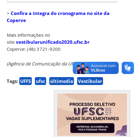
>
Confira a íntegra do cronograma no site da
Coperve
Mais informações no
site
vestibularunificado2020.ufsc.br
Coperve: (48) 3721-9200
(Agência de Comunicação da UFSC - Agecom)
Tags:
UFFS
ufsc
últimodia
Vestibular