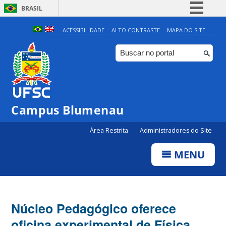
BRASIL
Simplifique!
ACESSIBILIDADE
ALTO CONTRASTE
MAPA DO SITE
Comunica BR
Participe
Acesso à informação
Legislação
Campus Blumenau
Canais
Área Restrita
Administradores do Site
MENU
Núcleo Pedagógico oferece
oficina experimental de Física