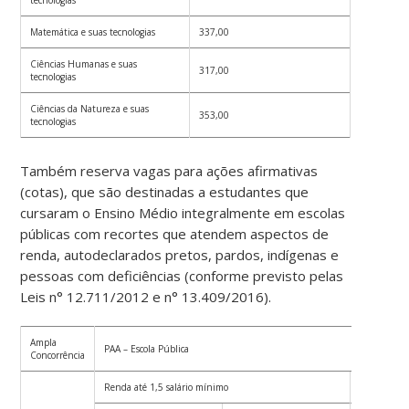
Matemática e suas tecnologias
337,00
Ciências Humanas e suas
317,00
tecnologias
Ciências da Natureza e suas
353,00
tecnologias
Também reserva vagas para ações afirmativas
(cotas), que são destinadas a estudantes que
cursaram o Ensino Médio integralmente em escolas
públicas com recortes que atendem aspectos de
renda, autodeclarados pretos, pardos, indígenas e
pessoas com deficiências (conforme previsto pelas
Leis n° 12.711/2012 e n° 13.409/2016).
Ampla
PAA – Escola Pública
Concorrência
Renda até 1,5 salário mínimo
Renda super