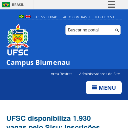
BRASIL
Simplifique!
ACESSIBILIDADE
ALTO CONTRASTE
MAPA DO SITE
Comunica BR
Participe
Acesso à informação
Legislação
Campus Blumenau
Canais
Área Restrita
Administradores do Site
MENU
UFSC disponibiliza 1.930
vagas pelo Sisu: inscrições