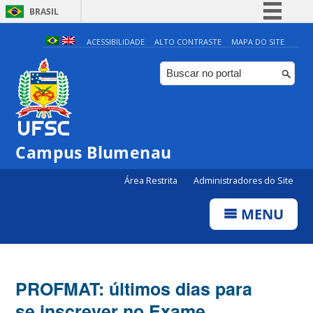
BRASIL
Simplifique!
ACESSIBILIDADE
ALTO CONTRASTE
MAPA DO SITE
Comunica BR
Participe
Acesso à informação
Legislação
Campus Blumenau
Canais
Área Restrita
Administradores do Site
MENU
PROFMAT: últimos dias para
se inscrever no Exame