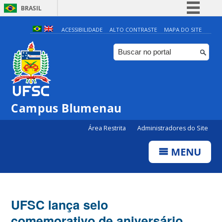
BRASIL
Simplifique!
ACESSIBILIDADE
ALTO CONTRASTE
MAPA DO SITE
Comunica BR
Participe
Acesso à informação
Legislação
Campus Blumenau
Canais
Área Restrita
Administradores do Site
MENU
UFSC lança selo
comemorativo de aniversário