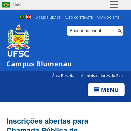
BRASIL
Simplifique!
ACESSIBILIDADE
ALTO CONTRASTE
MAPA DO SITE
Comunica BR
Participe
Acesso à informação
Legislação
Campus Blumenau
Canais
Área Restrita
Administradores do Site
MENU
Inscrições abertas para
Chamada Pública de