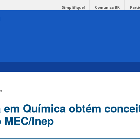
Simplifique!
Comunica BR
Parti
to
a em Química obtém concei
o MEC/Inep