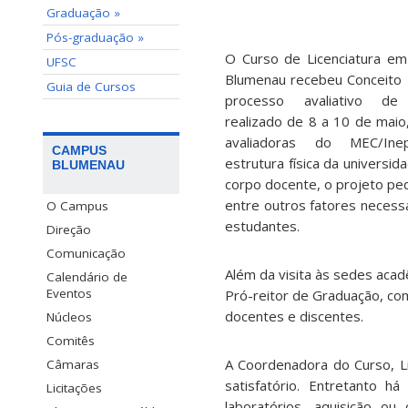
Graduação »
Pós-graduação »
O Curso de Licenciatura e
UFSC
Blumenau recebeu Conceito
Guia de Cursos
processo avaliativo de 
realizado de 8 a 10 de maio
avaliadoras do MEC/Ine
CAMPUS
estrutura física da universid
BLUMENAU
corpo docente, o projeto pe
entre outros fatores necess
O Campus
estudantes.
Direção
Comunicação
Além da visita às sedes acad
Calendário de
Eventos
Pró-reitor de Graduação, co
docentes e discentes.
Núcleos
Comitês
A Coordenadora do Curso, Li
Câmaras
satisfatório. Entretanto 
Licitações
laboratórios, aquisição o