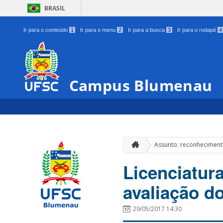
BRASIL
Ir para o conteúdo
1
Ir para o menu
2
Ir para a busca
3
Ir para o rodapé
4
Campus Blumenau
Assunto: reconhecimen
Licenciatur
avaliação d
29/05/2017 14:30