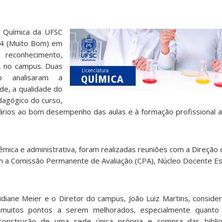
m Química da UFSC
 4 (Muito Bom) em
reconhecimento,
, no campus. Duas
p analisaram a
ade, a qualidade do
dagógico do curso,
ários ao bom desempenho das aulas e à formação profissional 
êmica e administrativa, foram realizadas reuniões com a Direção
m a Comissão Permanente de Avaliação (CPA), Núcleo Docente Es
diane Meier e o Diretor do campus, João Luiz Martins, conside
há muitos pontos a serem melhorados, especialmente quanto
u construção de uma sede única própria e compra das biblio