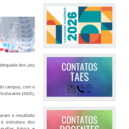
adequada dos (as)
 do campus, com o
truturante (NDE),
raram o resultado
 à estrutura dos
grafias básica e