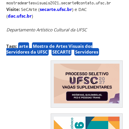
Visite:
SeCArte (
secarte.ufsc.br
) e DAC
(
dac.ufsc.br
)
Departamento Artístico Cultural da UFSC
Tags:
arte
Mostra de Artes Visuais dos
Servidores da UFSC
SECARTE
Servidores