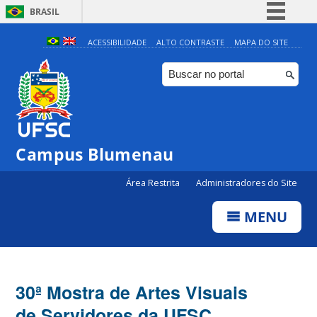
BRASIL
Simplifique!
ACESSIBILIDADE
ALTO CONTRASTE
MAPA DO SITE
Comunica BR
Participe
Acesso à informação
Legislação
Campus Blumenau
Canais
Área Restrita
Administradores do Site
MENU
30ª Mostra de Artes Visuais
de Servidores da UFSC