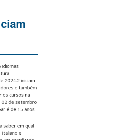
iciam
e idiomas
atura
e 2024.2 iniciam
rvidores e também
 os cursos na
de 02 de setembro
par é de 15 anos.
ra saber em qual
 Italiano e