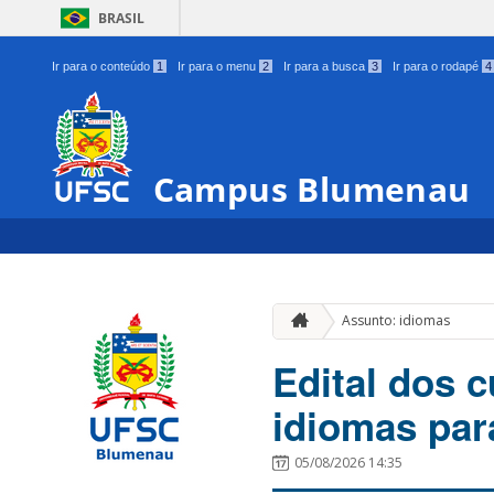
BRASIL
Ir para o conteúdo
1
Ir para o menu
2
Ir para a busca
3
Ir para o rodapé
4
Campus Blumenau
Assunto: idiomas
Edital dos c
idiomas para
05/08/2026 14:35