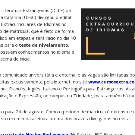
Literatura Estrangeiras (DLLE) da
a Catarina (UFSC) divulgou o edital
 Extracurriculares de Idiomas no
 de matrícula, que é feito de forma
dido em etapas e terá início no dia
10
es para o
teste de nivelamento
,
 possuem conhecimentos no idioma e
cima do inicial.
 comunidade universitária e externa, e as vagas são limitadas p
eitas exclusivamente pela internet, no site
www.cursosextra.c
ol, Francês, Inglês, Italiano e Português para Estrangeiros. As a
icação e Expressão, no campus da Trindade, mas também há tur
isto para 24 de agosto. Como o período de matrícula é extenso e 
so recomenda a leitura atenta dos prazos divulgados no edital.
se o site do Núcleo Pedagógico
(NuPe) da UFSC Blumenau.