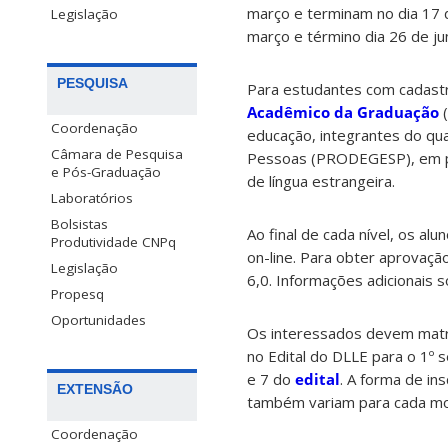
março e terminam no dia 17 d
Legislação
março e término dia 26 de ju
PESQUISA
Para estudantes com cadastr
Acadêmico da Graduação
(
Coordenação
educação, integrantes do qu
Câmara de Pesquisa
Pessoas (PRODEGESP), em pa
e Pós-Graduação
de língua estrangeira.
Laboratórios
Bolsistas
Ao final de cada nível, os a
Produtividade CNPq
on-line. Para obter aprovação
Legislação
6,0. Informações adicionais 
Propesq
Oportunidades
Os interessados devem matri
no Edital do DLLE para o 1º 
e 7 do
edital
. A forma de in
EXTENSÃO
também variam para cada mod
Coordenação