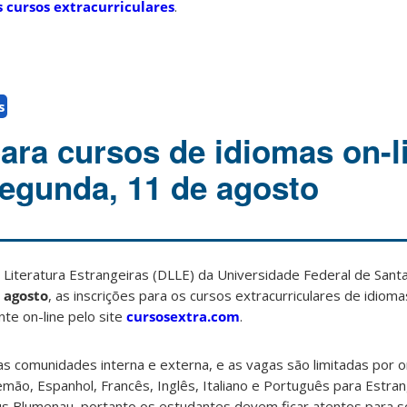
s cursos extracurriculares
.
s
para cursos de idiomas on-l
segunda, 11 de agosto
Literatura Estrangeiras (DLLE) da Universidade Federal de Santa
 agosto
, as inscrições para os cursos extracurriculares de idiom
nte on-line pelo site
cursosextra.com
.
as comunidades interna e externa, e as vagas são limitadas por 
mão, Espanhol, Francês, Inglês, Italiano e Português para Estran
s Blumenau, portanto os estudantes devem ficar atentos para 