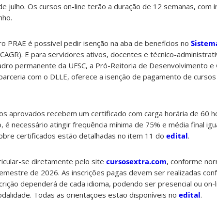
e julho. Os cursos on-line terão a duração de 12 semanas, com in
nho.
o PRAE é possível pedir isenção na aba de benefícios no
Sistem
CAGR). E para servidores ativos, docentes e técnico-administrat
adro permanente da UFSC, a Pró-Reitoria de Desenvolvimento e
rceria com o DLLE, oferece a isenção de pagamento de cursos e
lunos aprovados recebem um certificado com carga horária de 60 h
, é necessário atingir frequência mínima de 75% e média final igu
sobre certificados estão detalhadas no item 11 do
edital
.
cular-se diretamente pelo site
cursosextra.com
, conforme nor
semestre de 2026. As inscrições pagas devem ser realizadas con
scrição dependerá de cada idioma, podendo ser presencial ou on-l
alidade. Todas as orientações estão disponíveis no
edital
.