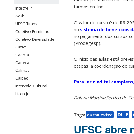
turmas on-line.
Integre Jr
Acub
O valor do curso é de R$ 29
UFSC Titans
no
sistema de benefícios d
Coletivo Feminino
no pagamento dos cursos co
Coletivo Diversidade
(Prodegesp).
Catex
Caema
O início das aulas está prev
Caneca
etapas, a coordenação do cur
Calmat
Calbeq
Para ler o edital completo,
Intervalo Cultural
Licen Jr.
Daiana Martini/Serviço de 
Tags:
curso extra
DLLE
UFSC abre m