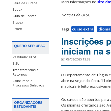
Mais informações no
site do
Feira de Cursos
Sepex
Notícias da UFSC
Guia de Fontes
Sigpex
Tags:
curso extra
idioma
Proex
Inscrições 
QUERO SER UFSC
iniciam na 
Vestibular UFSC
08/08/2025 13:32
SISU
Transferências e
Retornos
O Departamento de Língua e 
abre na segunda-feira,
11 de
Concursos e
Processos Seletivos
matrícula é feito exclusivame
Os cursos são abertos para 
ORGANIZAÇÕES
Os idiomas ofertados são Ale
ESTUDANTIS
turmas presenciais no Campu