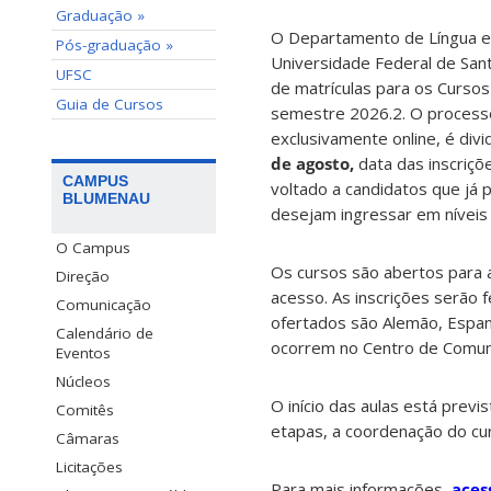
Graduação »
O Departamento de Língua e 
Pós-graduação »
Universidade Federal de Sant
UFSC
de matrículas para os Cursos
Guia de Cursos
semestre 2026.2. O processo
exclusivamente online, é divi
de agosto,
data das inscriçõ
CAMPUS
voltado a candidatos que já
BLUMENAU
desejam ingressar em níveis a
O Campus
Os cursos são abertos para a
Direção
acesso. As inscrições serão f
Comunicação
ofertados são Alemão, Espanh
Calendário de
ocorrem no Centro de Comun
Eventos
Núcleos
O início das aulas está prev
Comitês
etapas, a coordenação do cur
Câmaras
Licitações
Para mais informações,
aces