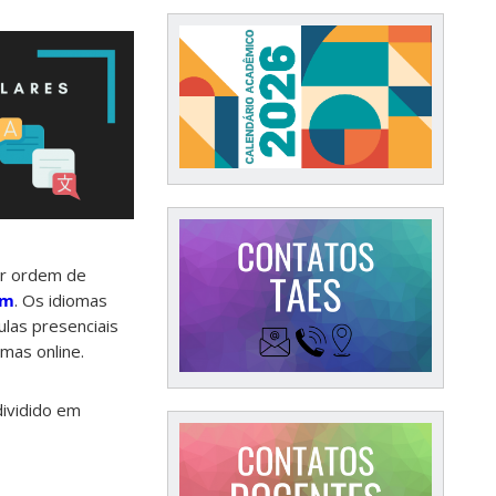
or ordem de
om
. Os idiomas
ulas presenciais
mas online.
dividido em