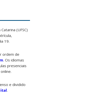
 Catarina (UFSC)
rícula,
ia 19.
or ordem de
om
. Os idiomas
ulas presenciais
online.
enso e dividido
ital
.