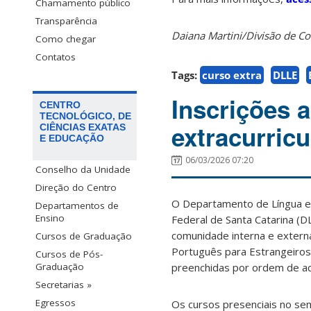
Chamamento público
Transparência
Daiana Martini/Divisão de 
Como chegar
Contatos
Tags:
curso extra
DLLE
Inscrições 
CENTRO
TECNOLÓGICO, DE
extracurric
CIÊNCIAS EXATAS
E EDUCAÇÃO
06/03/2026 07:20
Conselho da Unidade
Direção do Centro
O Departamento de Língua e 
Departamentos de
Ensino
Federal de Santa Catarina (D
comunidade interna e externa
Cursos de Graduação
Português para Estrangeiros
Cursos de Pós-
preenchidas por ordem de ace
Graduação
Secretarias »
Egressos
Os cursos presenciais no sem