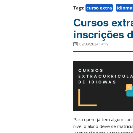
Tags:
curso extra
idioma
Cursos extr
inscrições d
09/08/2024 14:19
Para quem já tem algum conh
nível o aluno deve se matricu