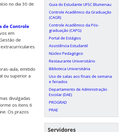
ício no dia 30 de
Guia do Estudante UFSC Blumenau
Controle Acadêmico da Graduação
(CAGR)
Controle Acadêmico da Pós-
a de Controle
graduação (CAPG)
ivos em
Portal de Estágios
 Gestão de
Assistência Estudantil
xtracurriculares
Núcleo Pedagógico
Restaurante Universitário
Biblioteca Universitária
oras-aula, emitido
al ou superior a
Uso de salas aos finais de semana
e feriados
Departamento de Administração
Escolar (DAE)
mas divulgadas
PROGRAD
forme os itens 6
PRAE
ine. Os prazos
Servidores