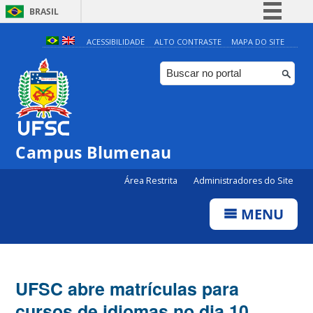
BRASIL
Simplifique!
ACESSIBILIDADE
ALTO CONTRASTE
MAPA DO SITE
Comunica BR
Participe
Acesso à informação
Legislação
Campus Blumenau
Canais
Área Restrita
Administradores do Site
MENU
UFSC abre matrículas para
cursos de idiomas no dia 10