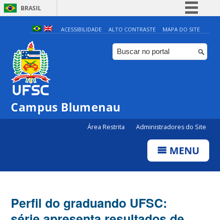
BRASIL
Simplifique!
ACESSIBILIDADE
ALTO CONTRASTE
MAPA DO SITE
Comunica BR
Participe
Acesso à informação
Legislação
Campus Blumenau
Canais
Área Restrita
Administradores do Site
MENU
Perfil do graduando UFSC:
série apresenta resultados de