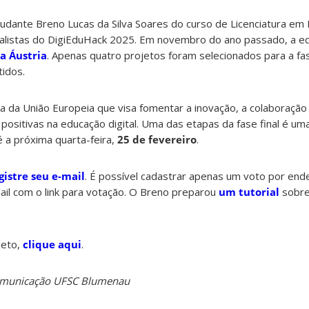
tudante Breno Lucas da Silva Soares do curso de Licenciatura em
alistas do DigiEduHack 2025. Em novembro do ano passado, a e
a Áustria
. Apenas quatro projetos foram selecionados para a fas
idos.
a da União Europeia que visa fomentar a inovação, a colaboração e
positivas na educação digital. Uma das etapas da fase final é um
é a próxima quarta-feira,
25 de fevereiro
.
gistre seu e-mail
. É possível cadastrar apenas um voto por end
ail com o link para votação. O Breno preparou
um tutorial
sobre
jeto,
clique aqui
.
Comunicação UFSC Blumenau