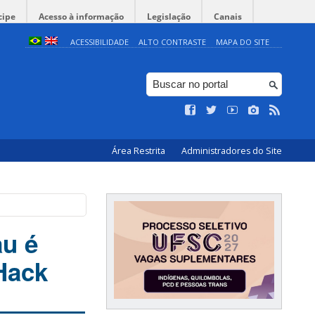
cipe
Acesso à informação
Legislação
Canais
ACESSIBILIDADE
ALTO CONTRASTE
MAPA DO SITE
Área Restrita
Administradores do Site
u é
Hack