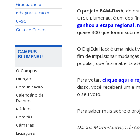
Graduação »
O projeto
BAM-Dash
, do es
Pós-graduação »
UFSC Blumenau, é um dos fin
UFSC
ganhou a etapa regional, n
Guia de Cursos
quase 800 que foram submet
O DigiEduHack é uma iniciativ
CAMPUS
fim de impulsionar mudanças 
BLUMENAU
popular, que ficará aberta at
O Campus
Direção
Para votar,
clique aqui e re
disso, você receberá um e-m
Comunicação
o seu voto.
Calendário de
Eventos
Núcleos
Para saber mais sobre o pro
Comitês
Câmaras
Daiana Martini/Serviço de 
Licitações