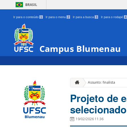
BRASIL
Ir para o conteúdo
1
Ir para o menu
2
Ir para a busca
3
Ir para o rodapé
4
Campus Blumenau
Assunto: finalista
Projeto de 
selecionado
19/02/2026 11:36