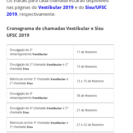
Os Editais para cada chamada estarão disponíveis
nas páginas do
Vestibular 2019
e do
Sisu/UFSC
2019
, respectivamente.
Cronograma de chamadas Vestibular e Sisu
UFSC 2019
Divulgação do 3º
11 de fevereiro
remanejamento
Vestibular
Divulgação da 3ª chamada
Vestibular
e 2ª
13 de fevereiro
chamada
Sisu
Matrícula online 3ª chamada
Vestibular
e
13 a 15 de fevereiro
2ª chamada
Sisu
Divulgação do 4º
18 de fevereiro
remanejamento
Vestibular
Divulgação da 4ª chamada
Vestibular
e 3ª
21 de fevereiro
chamada
Sisu
Matrícula online 4ª chamada
Vestibular
e
21 e 22 de fevereiro
3ª chamada
Sisu