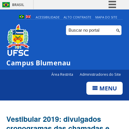
BRASIL
Simplifique!
ACESSIBILIDADE
ALTO CONTRASTE
MAPA DO SITE
Comunica BR
Participe
Acesso à informação
Legislação
Campus Blumenau
Canais
Área Restrita
Administradores do Site
MENU
Vestibular 2019: divulgados
cronogramas das chamadas e