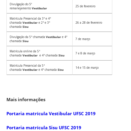
Divulgação do 5º
25 de fevereiro
remanejamento
Vestibular
Matrícula Presencial da 3ª e 4ª
chamada
Vestibular
e 2ª e 3ª
26 a 28 de fevereiro
chamada
Sisu
Divulgação da 5ª chamada
Vestibular
e 4ª
7 de março
chamada
Sisu
Matrícula online da 5ª
7 e 8 de março
chamada
Vestibular
e 4ª chamada
Sisu
Matrícula Presencial da 5ª
14 e 15 de março
chamada
Vestibular
e 4ª chamada
Sisu
Mais informações
Portaria matrícula Vestibular UFSC 2019
Portaria matrícula Sisu UFSC 2019