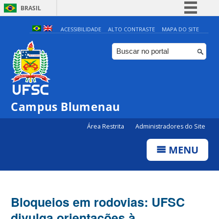
BRASIL
Simplifique!
ACESSIBILIDADE
ALTO CONTRASTE
MAPA DO SITE
Comunica BR
Participe
Acesso à informação
Legislação
Campus Blumenau
Canais
Área Restrita
Administradores do Site
MENU
Bloqueios em rodovias: UFSC
divulga orientações à