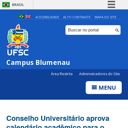
BRASIL
Simplifique!
ACESSIBILIDADE
ALTO CONTRASTE
MAPA DO SITE
Comunica BR
Participe
Acesso à informação
Legislação
Campus Blumenau
Canais
Área Restrita
Administradores do Site
MENU
Conselho Universitário aprova
calendário acadêmico para o