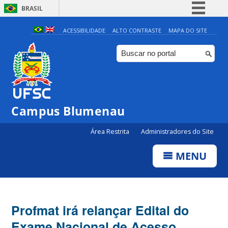
BRASIL
Simplifique!
ACESSIBILIDADE
ALTO CONTRASTE
MAPA DO SITE
Comunica BR
Participe
Acesso à informação
Legislação
Campus Blumenau
Canais
Área Restrita
Administradores do Site
MENU
Profmat irá relançar Edital do
Exame Nacional de Acesso