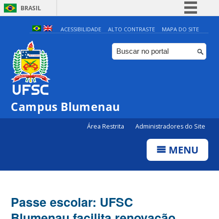
BRASIL
Simplifique!
ACESSIBILIDADE
ALTO CONTRASTE
MAPA DO SITE
Comunica BR
Participe
Acesso à informação
Legislação
Campus Blumenau
Canais
Área Restrita
Administradores do Site
MENU
Passe escolar: UFSC
Blumenau facilita renovação