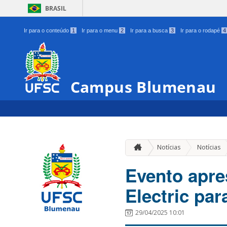
BRASIL
Ir para o conteúdo
1
Ir para o menu
2
Ir para a busca
3
Ir para o rodapé
4
Campus Blumenau
Notícias
Notícias
Evento apre
Electric par
29/04/2025 10:01