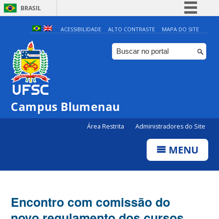
BRASIL
Simplifique!
ACESSIBILIDADE
ALTO CONTRASTE
MAPA DO SITE
Comunica BR
Participe
Acesso à informação
Legislação
Campus Blumenau
Canais
Área Restrita
Administradores do Site
MENU
Encontro com comissão do
novo regulamento dos cursos