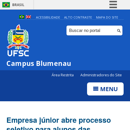
BRASIL
Simplifique!
ACESSIBILIDADE
ALTO CONTRASTE
MAPA DO SITE
Comunica BR
Participe
Acesso à informação
Legislação
Campus Blumenau
Canais
Área Restrita
Administradores do Site
MENU
Empresa júnior abre processo
seletivo para alunos das