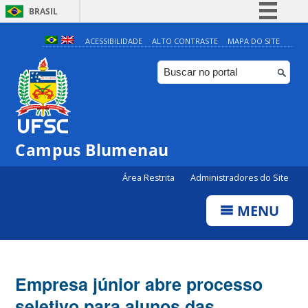
BRASIL
Simplifique!
ACESSIBILIDADE
ALTO CONTRASTE
MAPA DO SITE
Comunica BR
Participe
Acesso à informação
Legislação
Campus Blumenau
Canais
Área Restrita
Administradores do Site
MENU
Empresa júnior abre processo
seletivo para alunos das