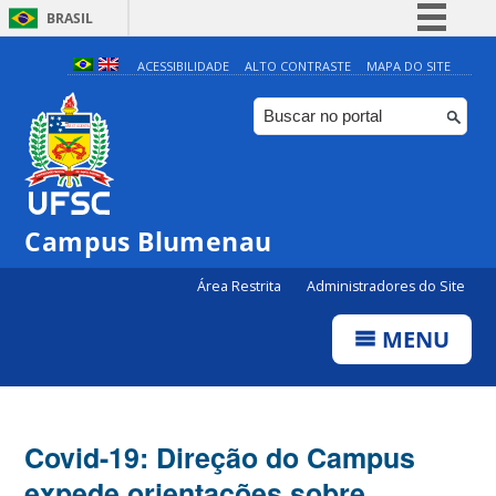
BRASIL
Simplifique!
ACESSIBILIDADE
ALTO CONTRASTE
MAPA DO SITE
Comunica BR
Participe
Acesso à informação
Legislação
Campus Blumenau
Canais
Área Restrita
Administradores do Site
MENU
Covid-19: Direção do Campus
expede orientações sobre