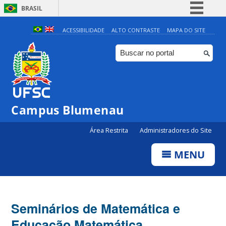
BRASIL
Simplifique!
ACESSIBILIDADE
ALTO CONTRASTE
MAPA DO SITE
Comunica BR
Participe
Acesso à informação
Legislação
Campus Blumenau
Canais
Área Restrita
Administradores do Site
MENU
Seminários de Matemática e
Educação Matemática