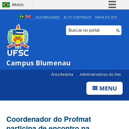
BRASIL
Simplifique!
ACESSIBILIDADE
ALTO CONTRASTE
MAPA DO SITE
Comunica BR
Participe
Acesso à informação
Legislação
Campus Blumenau
Canais
Área Restrita
Administradores do Site
MENU
Coordenador do Profmat
participa de encontro na