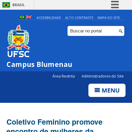
BRASIL
Simplifique!
ACESSIBILIDADE
ALTO CONTRASTE
MAPA DO SITE
Comunica BR
Participe
Acesso à informação
Legislação
Campus Blumenau
Canais
Área Restrita
Administradores do Site
MENU
Coletivo Feminino promove
encontro de mulheres da