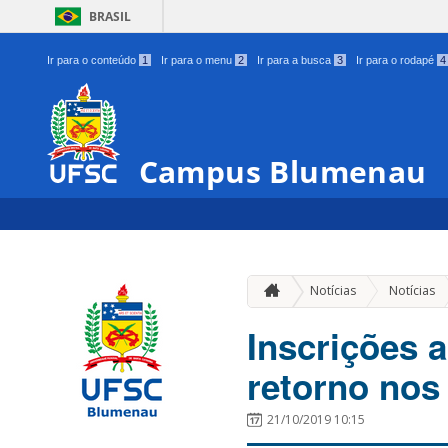
BRASIL
Ir para o conteúdo
1
Ir para o menu
2
Ir para a busca
3
Ir para o rodapé
4
Campus Blumenau
Notícias
Notícias
Inscrições a
retorno nos
21/10/2019 10:15