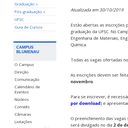
Graduação »
Atualizada em 30/10/2019
Pós-graduação »
UFSC
Estão abertas as inscrições 
Guia de Cursos
graduação da UFSC. No Campu
Engenharia de Materiais, Eng
Química.
CAMPUS
BLUMENAU
Todas as vagas ofertadas n
O Campus
Direção
As inscrições devem ser fei
Comunicação
novembro
.
Calendário de
Eventos
Para se inscrever, é necessár
Núcleos
por download
) e apresenta
Comitês
Câmaras
O preenchimento das vagas se
Licitações
será divulgado no dia
2 de 