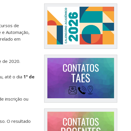
 cursos de
e e Automação,
arelado em
e de 2020.
u, até o dia
1º de
de inscrição ou
so. O resultado