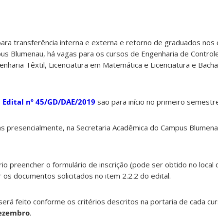
para transferência interna e externa e retorno de graduados nos
s Blumenau, há vagas para os cursos de Engenharia de Control
enharia Têxtil, Licenciatura em Matemática e Licenciatura e Bach
o
Edital nº 45/GD/DAE/2019
são para início no primeiro semestr
tas presencialmente, na Secretaria Acadêmica do Campus Blumena
io preencher o formulário de inscrição (pode ser obtido no local 
r os documentos solicitados no item 2.2.2 do edital.
rá feito conforme os critérios descritos na portaria de cada cur
dezembro
.