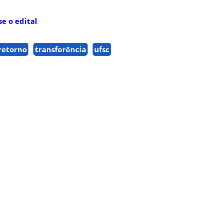
se o edital
.
retorno
transferência
ufsc