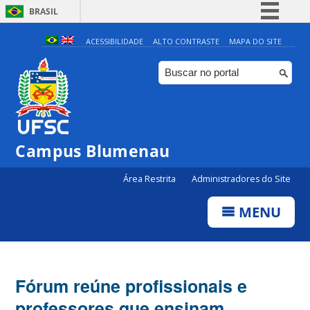
BRASIL
Simplifique!
ACESSIBILIDADE
ALTO CONTRASTE
MAPA DO SITE
Comunica BR
Participe
Acesso à informação
Legislação
Campus Blumenau
Canais
Área Restrita
Administradores do Site
MENU
Fórum reúne profissionais e
professores que ensinam