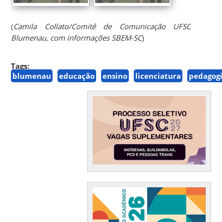
(
Camila Collato/Comitê de Comunicação UFSC
Blumenau, com informações SBEM-SC
)
Tags:
blumenau
educação
ensino
licenciatura
pedagog