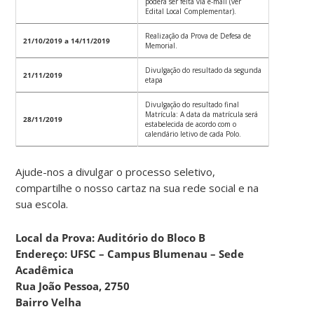
poderá ser feita via e-mail (ver
Edital Local Complementar).
Realização da Prova de Defesa de
21/10/2019 a 14/11/2019
Memorial.
Divulgação do resultado da segunda
21/11/2019
etapa
Divulgação do resultado final
Matrícula: A data da matrícula será
28/11/2019
estabelecida de acordo com o
calendário letivo de cada Polo.
Ajude-nos a divulgar o processo seletivo,
compartilhe o nosso cartaz na sua rede social e na
sua escola.
Local da Prova: Auditório do Bloco B
Endereço: UFSC – Campus Blumenau – Sede
Acadêmica
Rua João Pessoa, 2750
Bairro Velha