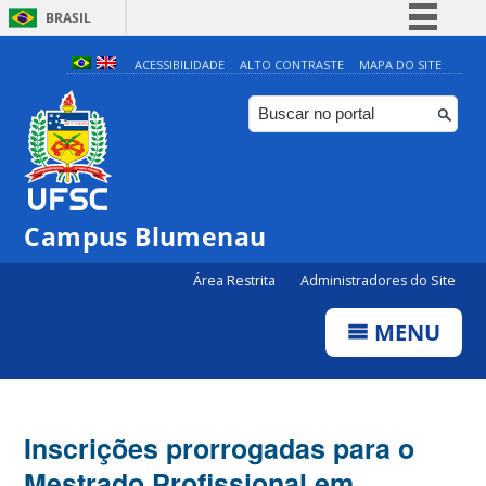
BRASIL
Simplifique!
ACESSIBILIDADE
ALTO CONTRASTE
MAPA DO SITE
Comunica BR
Participe
Acesso à informação
Legislação
Campus Blumenau
Canais
Área Restrita
Administradores do Site
MENU
Inscrições prorrogadas para o
Mestrado Profissional em