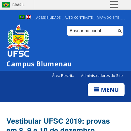
BRASIL
Simplifique!
ACESSIBILIDADE
ALTO CONTRASTE
MAPA DO SITE
Comunica BR
Participe
Acesso à informação
Legislação
Campus Blumenau
Canais
Área Restrita
Administradores do Site
MENU
Vestibular UFSC 2019: provas
em 8, 9 e 10 de dezembro