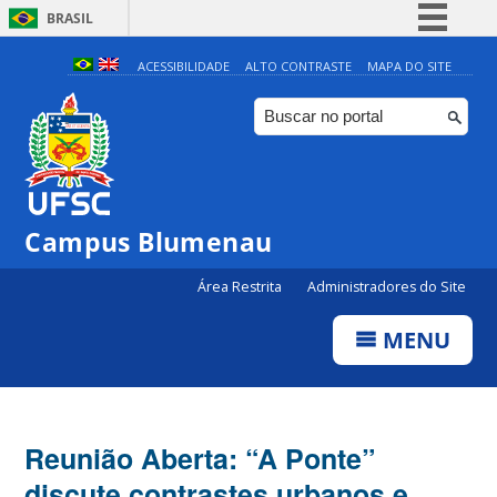
BRASIL
Simplifique!
ACESSIBILIDADE
ALTO CONTRASTE
MAPA DO SITE
Comunica BR
Participe
Acesso à informação
Legislação
Campus Blumenau
Canais
Área Restrita
Administradores do Site
MENU
Reunião Aberta: “A Ponte”
discute contrastes urbanos e