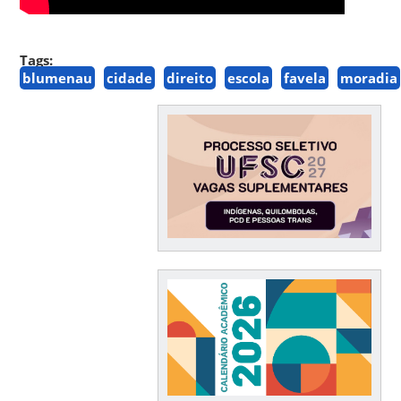
Tags:
blumenau
cidade
direito
escola
favela
moradia