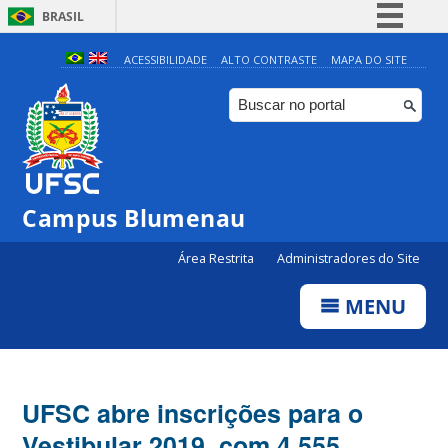
BRASIL
Simplifique!
ACESSIBILIDADE
ALTO CONTRASTE
MAPA DO SITE
Comunica BR
Participe
Acesso à informação
Legislação
Campus Blumenau
Canais
Área Restrita
Administradores do Site
MENU
UFSC abre inscrições para o
Vestibular 2019, com 4.555