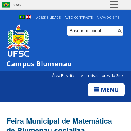
BRASIL
Simplifique!
ACESSIBILIDADE
ALTO CONTRASTE
MAPA DO SITE
Comunica BR
Participe
Acesso à informação
Legislação
Campus Blumenau
Canais
Área Restrita
Administradores do Site
MENU
Feira Municipal de Matemática
de Blumenau socializa