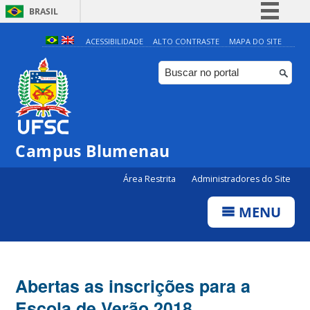
BRASIL
Simplifique!
ACESSIBILIDADE
ALTO CONTRASTE
MAPA DO SITE
Comunica BR
Participe
Acesso à informação
Legislação
Campus Blumenau
Canais
Área Restrita
Administradores do Site
MENU
Abertas as inscrições para a
Escola de Verão 2018