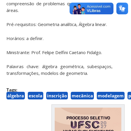
compreensão de problemas que aparecem nessas
áreas.
Pré-requisitos: Geometria analítica, Álgebra linear.
Horários: a definir.
Ministrante: Prof. Felipe Delfini Caetano Fidalgo.
Palavras chave: álgebra geométrica, subespaços,
transformações, modelos de geometria.
Tags:
álgebra
escola
inscrição
mecânica
modelagem
p