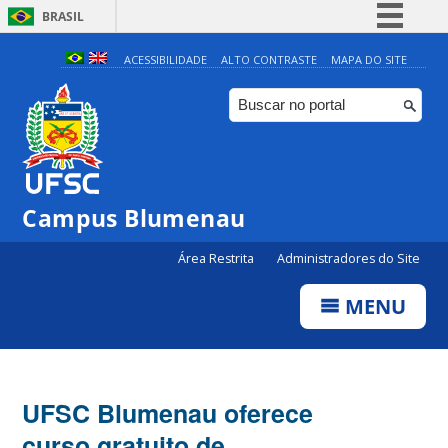
BRASIL
Simplifique!
ACESSIBILIDADE
ALTO CONTRASTE
MAPA DO SITE
Comunica BR
Participe
Acesso à informação
Legislação
Campus Blumenau
Canais
Área Restrita
Administradores do Site
MENU
UFSC Blumenau oferece
curso gratuito de