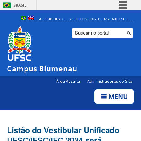
BRASIL
Simplifique!
ACESSIBILIDADE
ALTO CONTRASTE
MAPA DO SITE
Comunica BR
Participe
Acesso à informação
Legislação
Campus Blumenau
Canais
Área Restrita
Administradores do Site
MENU
Listão do Vestibular Unificado
UFSC/IFSC/IFC 2024 será