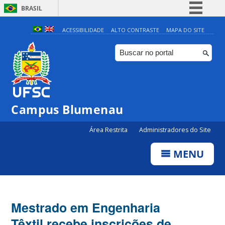
BRASIL
Simplifique!
ACESSIBILIDADE
ALTO CONTRASTE
MAPA DO SITE
Comunica BR
Participe
Acesso à informação
Legislação
Campus Blumenau
Canais
Área Restrita
Administradores do Site
MENU
Mestrado em Engenharia
Têxtil recebe inscrições de