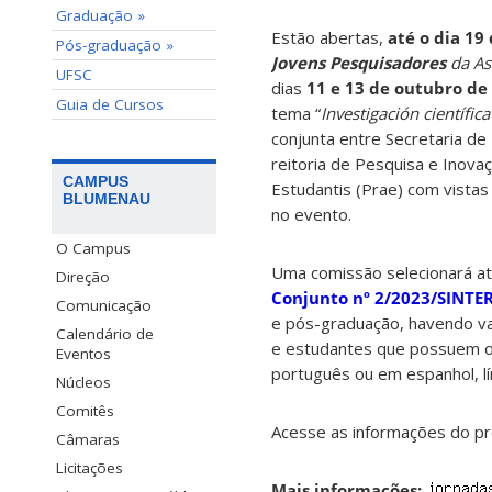
Graduação »
Estão abertas,
até o dia 19
Pós-graduação »
Jovens
Pesquisadores
da As
UFSC
dias
11 e 13 de outubro de
Guia de Cursos
tema “
Investigación científic
conjunta entre Secretaria de
reitoria de Pesquisa e Inova
CAMPUS
Estudantis (Prae) com vistas
BLUMENAU
no evento.
O Campus
Uma comissão selecionará at
Direção
Conjunto nº 2/2023/SINT
Comunicação
e pós-graduação, havendo va
Calendário de
e estudantes que possuem o
Eventos
português ou em espanhol, lí
Núcleos
Comitês
Acesse as informações do pr
Câmaras
Licitações
Mais informações: