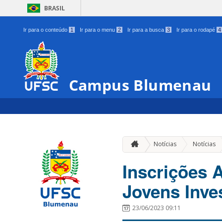
BRASIL
Ir para o conteúdo
1
Ir para o menu
2
Ir para a busca
3
Ir para o rodapé
4
Campus Blumenau
Notícias
Notícias
Inscrições 
Jovens Inv
23/06/2023 09:11