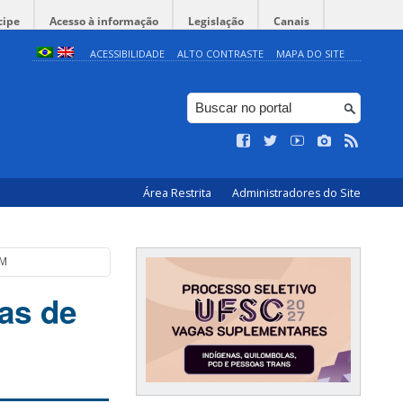
cipe
Acesso à informação
Legislação
Canais
ACESSIBILIDADE
ALTO CONTRASTE
MAPA DO SITE
Área Restrita
Administradores do Site
GM
as de