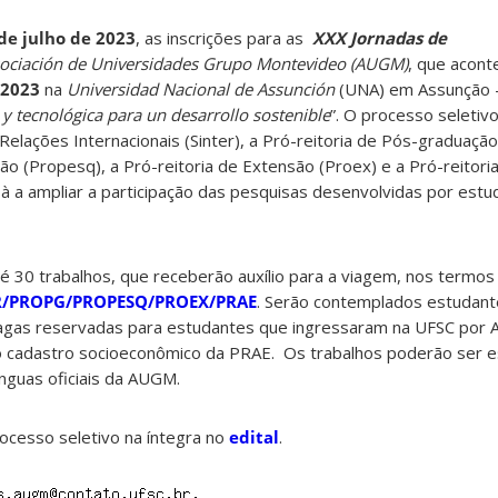
 de julho de 2023
, as inscrições para as
XXX Jornadas de
ociación de Universidades Grupo Montevideo (AUGM)
, que acont
 2023
na
Universidad Nacional de Assunción
(UNA) em Assunção –
a y tecnológica para un desarrollo sostenible
”.
O processo seletivo 
 Relações Internacionais (Sinter), a Pró-reitoria de Pós-graduaçã
ção (Propesq), a Pró-reitoria de Extensão (Proex) e a Pró-reitor
 à a ampliar a participação das pesquisas desenvolvidas por est
é 30 trabalhos, que receberão auxílio para a viagem, nos termo
ER/PROPG/PROPESQ/PROEX/PRAE
. Serão contemplados estudan
gas reservadas para estudantes que ingressaram na UFSC por A
 cadastro socioeconômico da PRAE. Os trabalhos poderão ser e
nguas oficiais da AUGM.
ocesso seletivo na íntegra no
edital
.