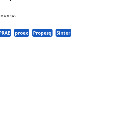
acionais
PRAE
proex
Propesq
Sinter