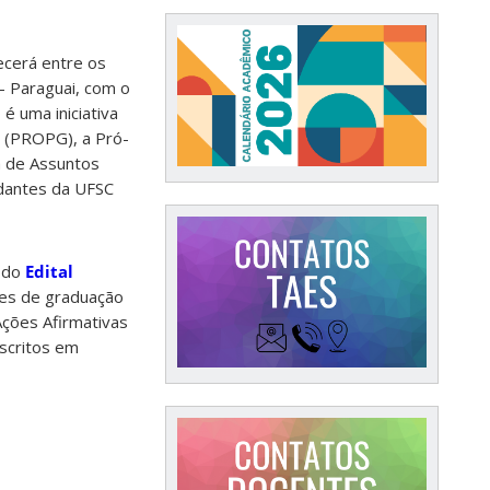
ecerá entre os
 Paraguai, com o
é uma iniciativa
o (PROPG), a Pró-
ia de Assuntos
udantes da UFSC
s do
Edital
tes de graduação
ções Afirmativas
scritos em