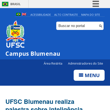
BRASIL
Simplifique!
ACESSIBILIDADE
ALTO CONTRASTE
MAPA DO SITE
Comunica BR
Participe
Acesso à informação
Legislação
Campus Blumenau
Canais
Área Restrita
Administradores do Site
MENU
UFSC Blumenau realiza
palestra sobre inteligência