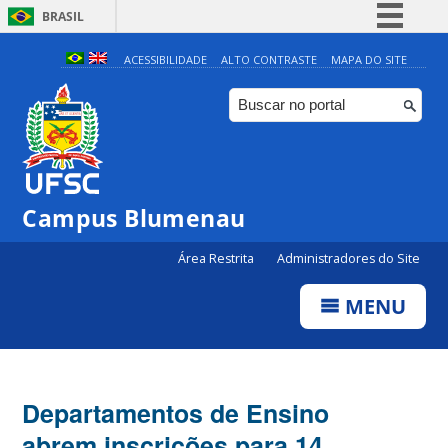
BRASIL
Simplifique!
ACESSIBILIDADE
ALTO CONTRASTE
MAPA DO SITE
Comunica BR
Participe
Acesso à informação
Legislação
Campus Blumenau
Canais
Área Restrita
Administradores do Site
MENU
Departamentos de Ensino
abrem inscrições para 14