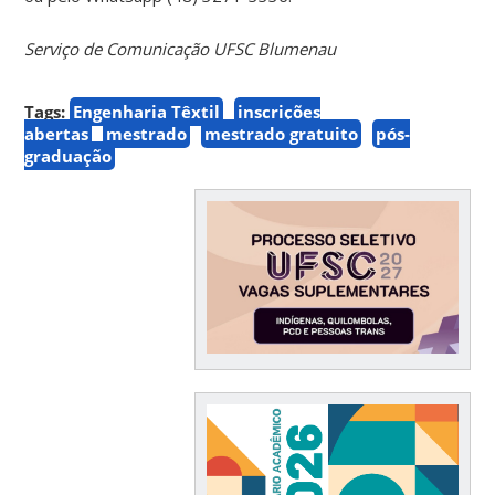
Serviço de Comunicação UFSC Blumenau
Tags:
Engenharia Têxtil
inscrições
abertas
mestrado
mestrado gratuito
pós-
graduação