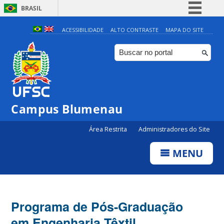
BRASIL
Simplifique!
ACESSIBILIDADE
ALTO CONTRASTE
MAPA DO SITE
Comunica BR
Participe
Acesso à informação
Legislação
Campus Blumenau
Canais
Área Restrita
Administradores do Site
MENU
Programa de Pós-Graduação
em Engenharia Têxtil