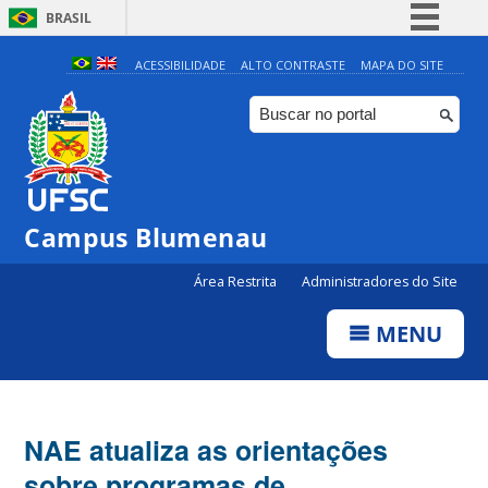
BRASIL
Simplifique!
ACESSIBILIDADE
ALTO CONTRASTE
MAPA DO SITE
Comunica BR
Participe
Acesso à informação
Legislação
Campus Blumenau
Canais
Área Restrita
Administradores do Site
MENU
NAE atualiza as orientações
sobre programas de