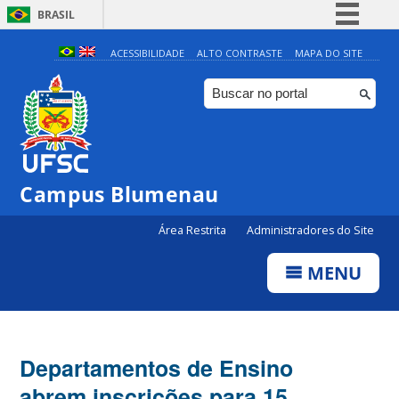
BRASIL
Simplifique!
ACESSIBILIDADE
ALTO CONTRASTE
MAPA DO SITE
Comunica BR
Participe
Acesso à informação
Legislação
Campus Blumenau
Canais
Área Restrita
Administradores do Site
MENU
Departamentos de Ensino
abrem inscrições para 15