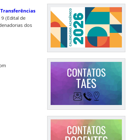
 Transferências
 (Edital de
denadorias dos
com