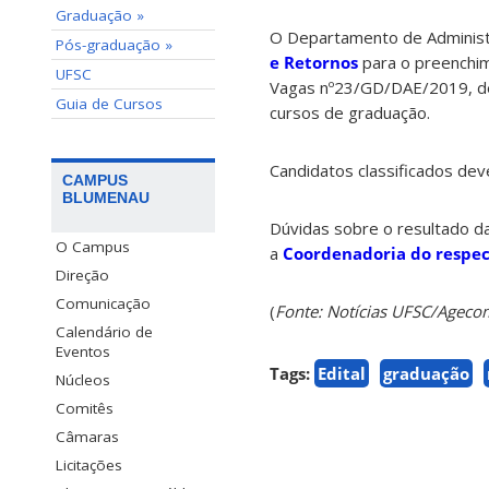
Graduação »
O Departamento de Administr
Pós-graduação »
e Retornos
para o preenchi
UFSC
Vagas nº23/GD/DAE/2019, de
Guia de Cursos
cursos de graduação.
Candidatos classificados dev
CAMPUS
BLUMENAU
Dúvidas sobre o resultado d
O Campus
a
Coordenadoria do respec
Direção
Comunicação
(
Fonte: Notícias UFSC/Ageco
Calendário de
Eventos
Tags:
Edital
graduação
Núcleos
Comitês
Câmaras
Licitações