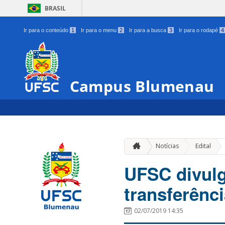
BRASIL
Ir para o conteúdo
1
Ir para o menu
2
Ir para a busca
3
Ir para o rodapé
4
Campus Blumenau
»
Notícias
Edital
UFSC divulg
transferênci
02/07/2019 14:35