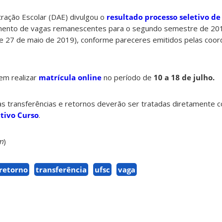
ação Escolar (DAE) divulgou o
resultado processo seletivo de
mento de vagas remanescentes para o segundo semestre de 2019
 27 de maio de 2019), conforme pareceres emitidos pelas coor
em realizar
matrícula online
no período de
10 a 18 de julho.
as transferências e retornos deverão ser tratadas diretamente 
tivo Curso
.
m
)
retorno
transferência
ufsc
vaga