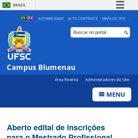
BRASIL
Simplifique!
ACESSIBILIDADE
ALTO CONTRASTE
MAPA DO SITE
Comunica BR
Participe
Acesso à informação
Legislação
Campus Blumenau
Canais
Área Restrita
Administradores do Site
MENU
Aberto edital de inscrições
para o Mestrado Profissional