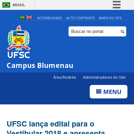
BRASIL
Simplifique!
ACESSIBILIDADE
ALTO CONTRASTE
MAPA DO SITE
Comunica BR
Participe
Acesso à informação
Legislação
Campus Blumenau
Canais
Área Restrita
Administradores do Site
MENU
UFSC lança edital para o
Vestibular 2018 e apresenta